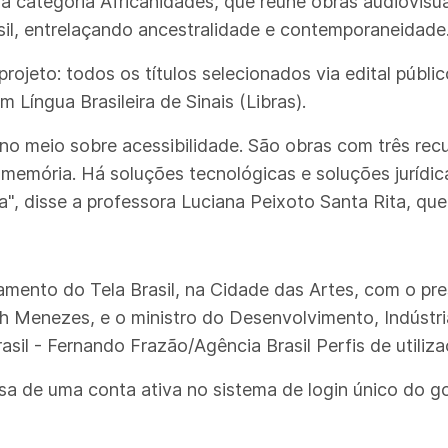
 a categoria Africanidades, que reúne obras audiovisu
sil, entrelaçando ancestralidade e contemporaneidade
 projeto: todos os títulos selecionados via edital púb
 Língua Brasileira de Sinais (Libras).
no meio sobre acessibilidade. São obras com três rec
emória. Há soluções tecnológicas e soluções jurídica
", disse a professora Luciana Peixoto Santa Rita, que
mento do Tela Brasil, na Cidade das Artes, com o pres
eth Menezes, e o ministro do Desenvolvimento, Indústri
sil - Fernando Frazão/Agência Brasil Perfis de utiliz
sa de uma conta ativa no sistema de login único do go