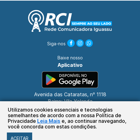
Siga-nos
Baixe nosso
Aplicativo
Avenida das Cataratas, nº 1118
Bairro: Vila Yolanda
CEP: 85853-000
Utilizamos cookies essenciais e tecnologias
Foz do Iguaçu - PR
semelhantes de acordo com a nossa Política de
Privacidade
Leia Mais
e, ao continuar navegando,
(45) 3132-3030
você concorda com estas condições.
Sistema Plug de Comunicações Ltda.
ACEITAR