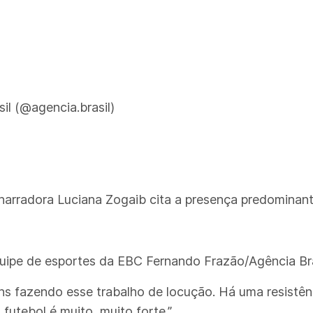
il (@agencia.brasil)
 narradora Luciana Zogaib cita a presença predominan
quipe de esportes da EBC Fernando Frazão/Agência Bra
ns fazendo esse trabalho de locução. Há uma resistên
futebol é muito, muito forte.”