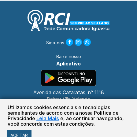
Siga-nos
Baixe nosso
Aplicativo
Avenida das Cataratas, nº 1118
Bairro: Vila Yolanda
CEP: 85853-000
Utilizamos cookies essenciais e tecnologias
Foz do Iguaçu - PR
semelhantes de acordo com a nossa Política de
Privacidade
Leia Mais
e, ao continuar navegando,
(45) 3132-3030
você concorda com estas condições.
Sistema Plug de Comunicações Ltda.
ACEITAR